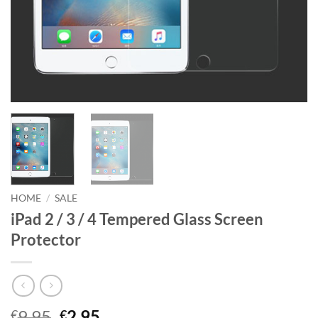
HOME
/
SALE
iPad 2 / 3 / 4 Tempered Glass Screen
Protector
Oorspronkelijke
Huidige
9,95
2,95
€
€