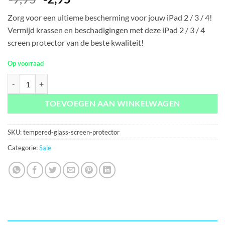
prijs
prijs
Zorg voor een ultieme bescherming voor jouw iPad 2 / 3 / 4!
was:
is:
Vermijd krassen en beschadigingen met deze iPad 2 / 3 / 4
€9,95.
€2,95.
screen protector van de beste kwaliteit!
Op voorraad
iPad 2 / 3 / 4 Tempered Glass Screen Protector aantal
TOEVOEGEN AAN WINKELWAGEN
SKU:
tempered-glass-screen-protector
Categorie:
Sale