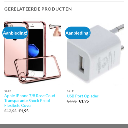
GERELATEERDE PRODUCTEN
Aanbieding!
Aanbieding!
SALE
SALE
Apple iPhone 7/8 Rose Goud
USB Port Oplader
Transparante Shock Proof
Oorspronkelijke
Huidige
€
4,95
€
1,95
prijs
prijs
Flexibele Cover
was:
is:
Oorspronkelijke
Huidige
€
12,95
€
1,95
€4,95.
€1,95.
prijs
prijs
was:
is:
€12,95.
€1,95.