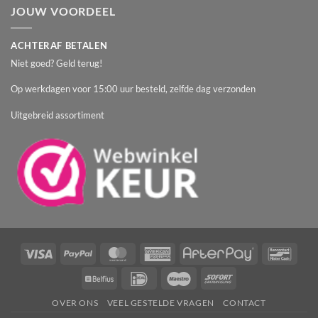
JOUW VOORDEEL
ACHTERAF BETALEN
Niet goed? Geld terug!
Op werkdagen voor 15:00 uur besteld, zelfde dag verzonden
Uitgebreid assortiment
Visa
PayPal
MasterCard
American
AfterPay
Banc
Express
Belfius
IDeal
Maestro
Sofort
OVER ONS
VEEL GESTELDE VRAGEN
CONTACT