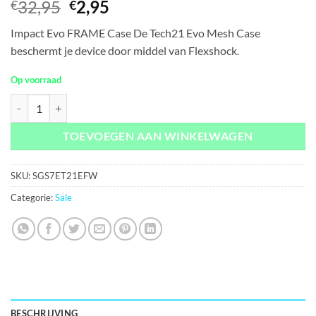
Oorspronkelijke
Huidige
32,95
2,95
€
€
prijs
prijs
Impact Evo FRAME Case De Tech21 Evo Mesh Case
was:
is:
beschermt je device door middel van Flexshock.
€32,95.
€2,95.
Op voorraad
Samsung Galaxy S7 Edge Tech21 Evo FRAME Wit aantal
TOEVOEGEN AAN WINKELWAGEN
SKU:
SGS7ET21EFW
Categorie:
Sale
BESCHRIJVING