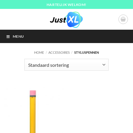
Ga
HARTELIJK WELKOM!
naar
inhoud
MENU
HOME
/
ACCESSOIRES
/
STYLUSPENNEN