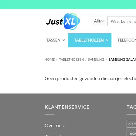
Ga
naar
inhoud
Zoeken
naar:
TASSEN
TABLETHOEZEN
TELEFOO
HOME
/
TABLETHOEZEN
/
SAMSUNG
/
SAMSUNG GALAXY
Geen producten gevonden die aan je selecti
KLANTENSERVICE
TA
dia
Over ons
rose