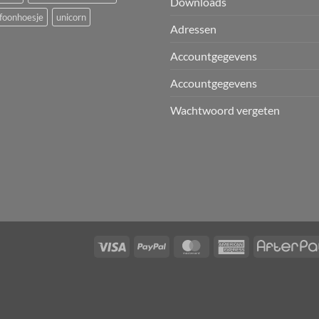
Downloads
foonhoesje
unicorn
Adressen
Accountgegevens
Accountgegevens
Wachtwoord vergeten
T
Visa
PayPal
MasterCard
American
Express