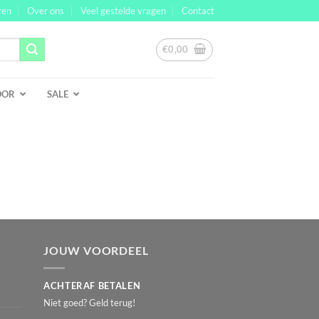
ren
Over ons
Veel gestelde vragen
Contact
€
0,00
OOR
SALE
JOUW VOORDEEL
ACHTERAF BETALEN
Niet goed? Geld terug!