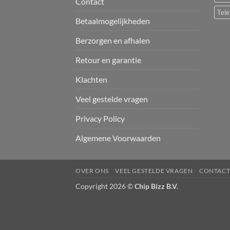
Contact
Tele
Betaalmogelijkheden
Berzorgen en afhalen
Retour en garantie
Klachten
Veel gestelde vragen
Privacy Policy
Algemene Voorwaarden
OVER ONS
VEEL GESTELDE VRAGEN
CONTAC
Copyright 2026 ©
Chip Bizz B.V.