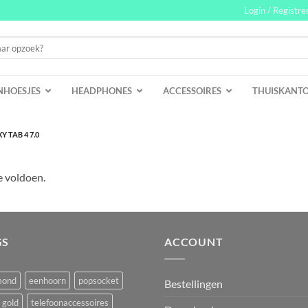
Login / Registre
NHOESJES
HEADPHONES
ACCESSOIRES
THUISKANT
 TAB 4 7.0
e voldoen.
GS
ACCOUNT
mond
eenhoorn
popsocket
Bestellingen
 gold
telefoonaccessoires