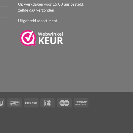
Op werkdagen voor 15:00 uur besteld,
zelfde dag verzonden
Uitgebreid assortiment
AfterPay
Bancontact
Belfius
IDeal
Maestro
Sofort