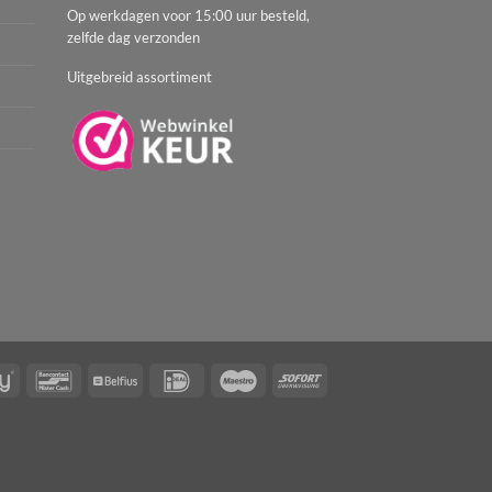
Op werkdagen voor 15:00 uur besteld,
zelfde dag verzonden
Uitgebreid assortiment
AfterPay
Bancontact
Belfius
IDeal
Maestro
Sofort