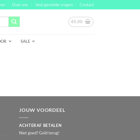
ren
Over ons
Veel gestelde vragen
Contact
€
0,00
OOR
SALE
JOUW VOORDEEL
ACHTERAF BETALEN
Niet goed? Geld terug!