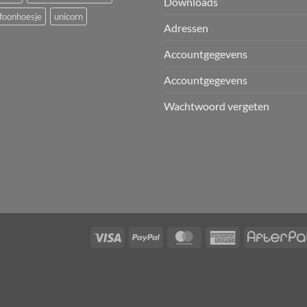
Downloads
foonhoesje
unicorn
Adressen
Accountgegevens
Accountgegevens
Wachtwoord vergeten
T
Visa
PayPal
MasterCard
American
Express