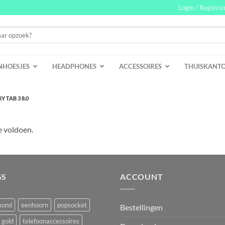
Login / Registre
NHOESJES
HEADPHONES
ACCESSOIRES
THUISKANT
 TAB 3 8.0
e voldoen.
GS
ACCOUNT
mond
eenhoorn
popsocket
Bestellingen
 gold
telefoonaccessoires