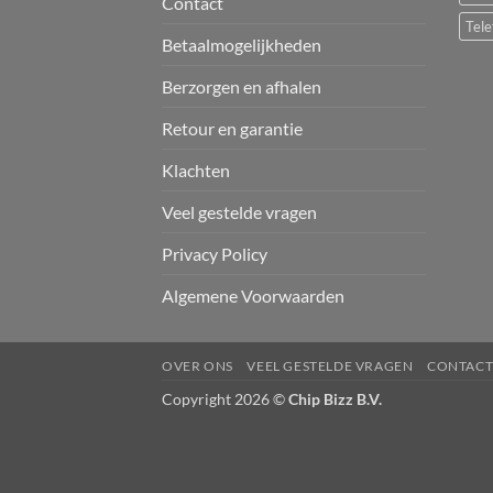
Contact
Tele
Betaalmogelijkheden
Berzorgen en afhalen
Retour en garantie
Klachten
Veel gestelde vragen
Privacy Policy
Algemene Voorwaarden
OVER ONS
VEEL GESTELDE VRAGEN
CONTAC
Copyright 2026 ©
Chip Bizz B.V.