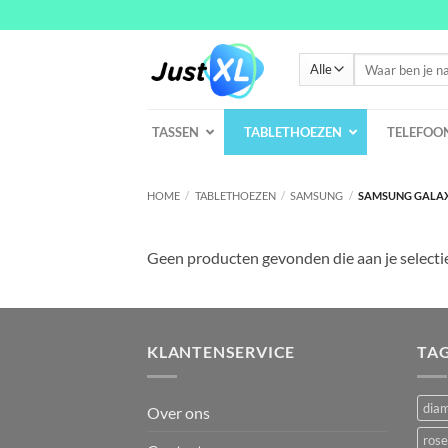
Ga
naar
inhoud
Zoeken
naar:
TASSEN
TABLETHOEZEN
TELEFOO
HOME
/
TABLETHOEZEN
/
SAMSUNG
/
SAMSUNG GALAXY
Geen producten gevonden die aan je selecti
KLANTENSERVICE
TA
dia
Over ons
rose