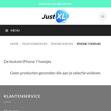
Ga
HARTELIJK WELKOM!
naar
inhoud
MENU
HOME
/
TELEFOONHOESJES
/
IPHONE HOESJES
/
IPHONE 7 HOESJES
De leukste iPhone 7 hoesjes
Geen producten gevonden die aan je selectie voldoen.
KLANTENSERVICE
Over ons