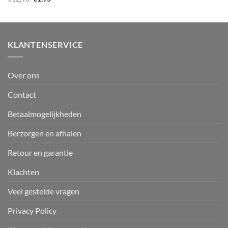
was:
is:
prijs
prijs
€13,95.
€1,95.
was:
is:
€12,95.
€1,95.
KLANTENSERVICE
Over ons
Contact
Betaalmogelijkheden
Berzorgen en afhalen
Retour en garantie
Klachten
Veel gestelde vragen
Privacy Policy