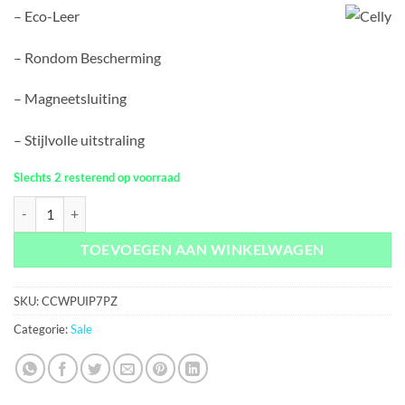
prijs
prijs
– Eco-Leer
was:
is:
€21,95.
€1,95.
– Rondom Bescherming
– Magneetsluiting
– Stijlvolle uitstraling
Slechts 2 resterend op voorraad
Celly Case Wally PU iPhone 7 Plus Zwart aantal
TOEVOEGEN AAN WINKELWAGEN
SKU:
CCWPUIP7PZ
Categorie:
Sale