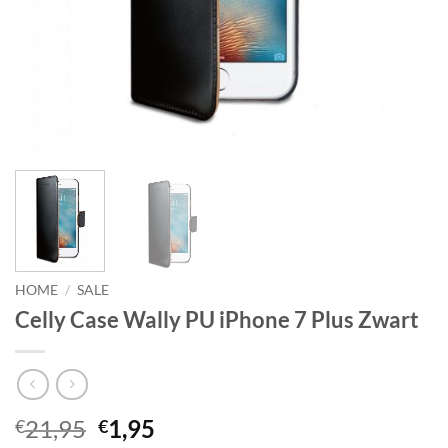
HOME
/
SALE
Celly Case Wally PU iPhone 7 Plus Zwart
Oorspronkelijke
Huidige
21,95
1,95
€
€