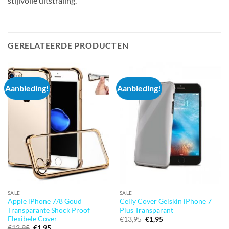
stijlvolle uitstraling.
GERELATEERDE PRODUCTEN
Aanbieding!
Aanbieding!
SALE
SALE
Apple iPhone 7/8 Goud
Celly Cover Gelskin iPhone 7
Transparante Shock Proof
Plus Transparant
Flexibele Cover
Oorspronkelijke
Huidige
€
13,95
€
1,95
prijs
prijs
Oorspronkelijke
Huidige
€
12,95
€
1,95