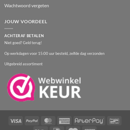
Wachtwoord vergeten
JOUW VOORDEEL
ACHTERAF BETALEN
Niet goed? Geld terug!
Op werkdagen voor 15:00 uur besteld, zelfde dag verzonden
Uitgebreid assortiment
Visa
PayPal
MasterCard
American
AfterPay
Banc
Express