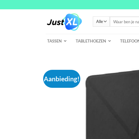
Ga
naar
inhoud
Zoeken
naar:
TASSEN
TABLETHOEZEN
TELEFOO
Aanbieding!