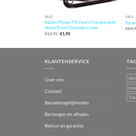
SALE
SALE
Apple iPhone 7/8 Zwart Transparante
Tuca
Shock Proof Flexibele Cover
€
64,
Oorspronkelijke
Huidige
€
12,95
€
1,95
prijs
prijs
was:
is:
€12,95.
€1,95.
KLANTENSERVICE
TA
dia
Over ons
rose
Contact
Tele
Betaalmogelijkheden
Berzorgen en afhalen
Retour en garantie