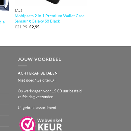
SALE
Mobiparts 2 in 1 Premium Wallet Case
SALE
Samsung Galaxy S8 Black
Xccess Wallet Book S
dje
Oorspronkelijke
Huidige
Samsung Galaxy S8 V
€
21,99
€
2,95
prijs
prijs
Oorspronkeli
Huidig
€
13,99
€
1,95
was:
is:
prijs
prijs
€21,99.
€2,95.
was:
is:
€13,99.
€1,95.
JOUW VOORDEEL
ACHTERAF BETALEN
Niet goed? Geld terug!
Op werkdagen voor 15:00 uur besteld,
zelfde dag verzonden
Uitgebreid assortiment