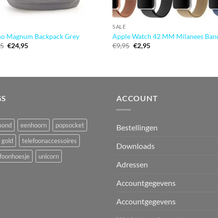
SALE
no Magnum Backpack Grey
Apple Watch 42 MM Milanees Ban
Oorspronkelijke
Huidige
Oorspronkelijke
Huidige
95
€
24,95
€
9,95
€
2,95
prijs
prijs
prijs
prijs
was:
is:
was:
is:
€64,95.
€24,95.
€9,95.
€2,95.
GS
ACCOUNT
mond
eenhoorn
popsocket
Bestellingen
 gold
telefoonaccessoires
Downloads
foonhoesje
unicorn
Adressen
Accountgegevens
Accountgegevens