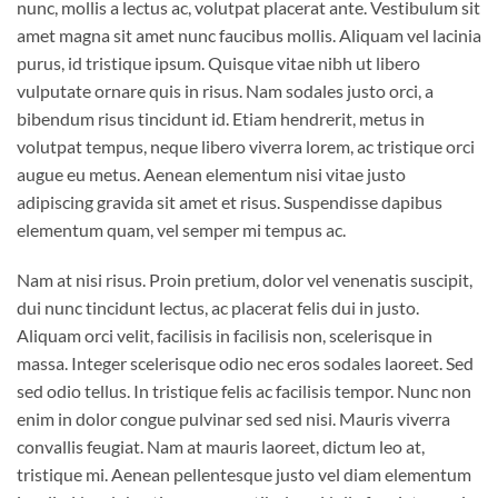
nunc, mollis a lectus ac, volutpat placerat ante. Vestibulum sit
amet magna sit amet nunc faucibus mollis. Aliquam vel lacinia
purus, id tristique ipsum. Quisque vitae nibh ut libero
vulputate ornare quis in risus. Nam sodales justo orci, a
bibendum risus tincidunt id. Etiam hendrerit, metus in
volutpat tempus, neque libero viverra lorem, ac tristique orci
augue eu metus. Aenean elementum nisi vitae justo
adipiscing gravida sit amet et risus. Suspendisse dapibus
elementum quam, vel semper mi tempus ac.
Nam at nisi risus. Proin pretium, dolor vel venenatis suscipit,
dui nunc tincidunt lectus, ac placerat felis dui in justo.
Aliquam orci velit, facilisis in facilisis non, scelerisque in
massa. Integer scelerisque odio nec eros sodales laoreet. Sed
sed odio tellus. In tristique felis ac facilisis tempor. Nunc non
enim in dolor congue pulvinar sed sed nisi. Mauris viverra
convallis feugiat. Nam at mauris laoreet, dictum leo at,
tristique mi. Aenean pellentesque justo vel diam elementum