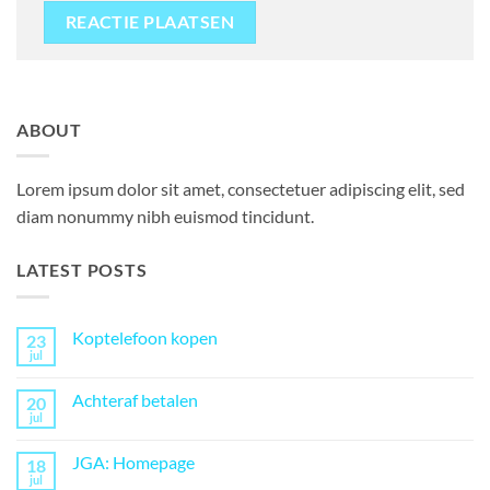
ABOUT
Lorem ipsum dolor sit amet, consectetuer adipiscing elit, sed
diam nonummy nibh euismod tincidunt.
LATEST POSTS
Koptelefoon kopen
23
jul
Geen
reacties
op
Achteraf betalen
20
Koptelefoon
kopen
jul
Geen
reacties
op
JGA: Homepage
18
Achteraf
betalen
jul
Geen