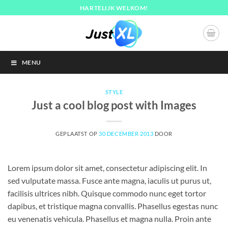
Ga
HARTELIJK WELKOM!
naar
inhoud
MENU
STYLE
Just a cool blog post with Images
GEPLAATST OP
30 DECEMBER 2013
DOOR
Lorem ipsum dolor sit amet, consectetur adipiscing elit. In
sed vulputate massa. Fusce ante magna, iaculis ut purus ut,
facilisis ultrices nibh. Quisque commodo nunc eget tortor
dapibus, et tristique magna convallis. Phasellus egestas nunc
eu venenatis vehicula. Phasellus et magna nulla. Proin ante