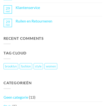
reacties
op
Klantenservice
29
JGA:
Homepage
mei
Geen
reacties
op
Ruilen en Retourneren
29
Klantenservice
mei
Geen
reacties
op
Ruilen
RECENT COMMENTS
en
Retourneren
TAG CLOUD
brooklyn
fashion
style
women
CATEGORIEËN
Geen categorie
(13)