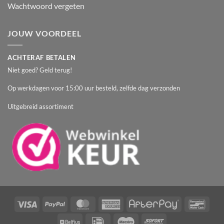
Wachtwoord vergeten
JOUW VOORDEEL
ACHTERAF BETALEN
Niet goed? Geld terug!
Op werkdagen voor 15:00 uur besteld, zelfde dag verzonden
Uitgebreid assortiment
Visa
PayPal
MasterCard
American
AfterPay
Banc
Express
Belfius
IDeal
Maestro
Sofort