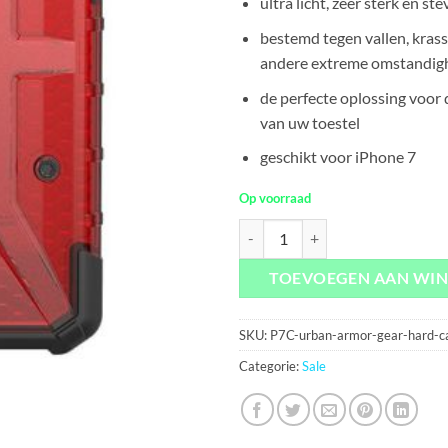
€34,95.
€2,95.
ultra licht, zeer sterk en st
bestemd tegen vallen, krasse
andere extreme omstandig
de perfecte oplossing voor
van uw toestel
geschikt voor iPhone 7
Op voorraad
Urban Armor Gear Hard Case Pla
TOEVOEGEN AAN WI
SKU:
P7C-urban-armor-gear-hard-
Categorie:
Sale