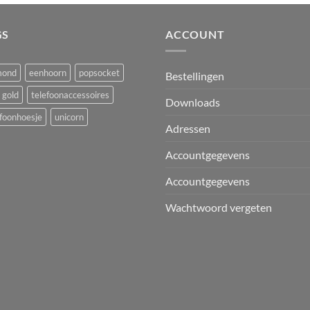
GS
ACCOUNT
mond
eenhoorn
popsocket
Bestellingen
 gold
telefoonaccessoires
Downloads
foonhoesje
unicorn
Adressen
Accountgegevens
Accountgegevens
Wachtwoord vergeten