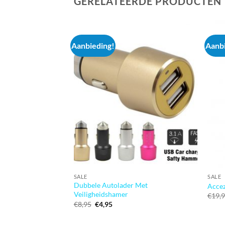
GERELATEERDE PRODUCTEN
Aanbieding!
Aanbi
SALE
SALE
Dubbele Autolader Met
Accez
Veiligheidshamer
€
19,
Oorspronkelijke
Huidige
€
8,95
€
4,95
prijs
prijs
was:
is:
€8,95.
€4,95.