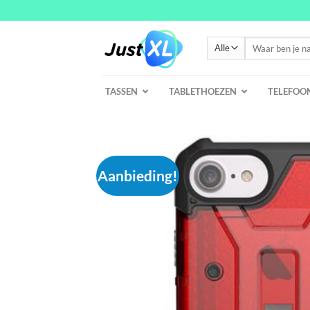
Ga
naar
inhoud
Zoeken
naar:
TASSEN
TABLETHOEZEN
TELEFOO
Aanbieding!