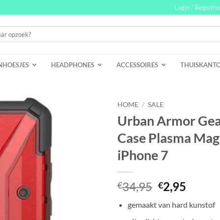
Login / Registre
NHOESJES
HEADPHONES
ACCESSOIRES
THUISKANT
HOME
/
SALE
Urban Armor Gea
Case Plasma Ma
iPhone 7
Oorspronke
Huidi
34,95
2,95
€
€
prijs
prijs
gemaakt van hard kunstof
was:
is: