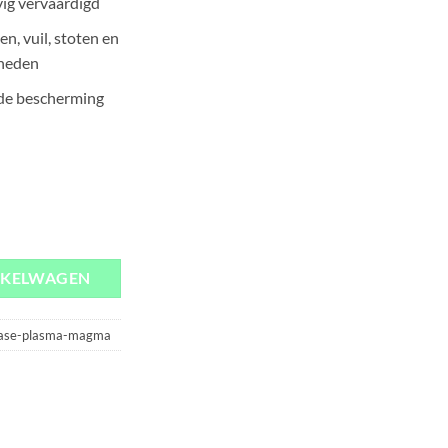
evig vervaardigd
n, vuil, stoten en
heden
 de bescherming
sma Magma iPhone 7 aantal
NKELWAGEN
case-plasma-magma