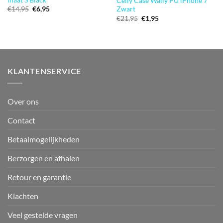
Celly Case Wally PU iPhone 7
Oorspronkelijke
Huidige
€
14,95
€
6,95
Zwart
prijs
prijs
Oorspronkelijke
Huidige
€
21,95
€
1,95
was:
is:
prijs
prijs
€14,95.
€6,95.
was:
is:
€21,95.
€1,95.
KLANTENSERVICE
Over ons
Contact
Betaalmogelijkheden
Berzorgen en afhalen
Retour en garantie
Klachten
Veel gestelde vragen