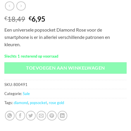
Oorspronkelijke
Huidige
18,49
6,95
€
€
prijs
prijs
Een universele popsocket Diamond Rose voor de
was:
is:
smartphone is er in allerlei verschillende patronen en
€18,49.
€6,95.
kleuren.
Slechts 1 resterend op voorraad
TOEVOEGEN AAN WINKELWAGEN
SKU:
800491
Categorie:
Sale
Tags:
diamond
,
popsocket
,
rose gold