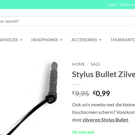
Login / Registre
NHOESJES
HEADPHONES
ACCESSOIRES
THUISKANT
HOME
/
SALE
Stylus Bullet Zilv
Oorspronkeli
Huidig
9,95
0,99
€
€
prijs
prijs
Ook zo’n moeite met die kleine
was:
is:
touchscreen scherm? Voorkom 
€9,95.
€0,99.
deze
zilveren Stylus Bullet
.
Op voorraad