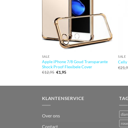
SALE
SALE
Apple iPhone 7/8 Goud Transparante
Celly
Shock Proof Flexibele Cover
€
21,
Oorspronkelijke
Huidige
€
12,95
€
1,95
prijs
prijs
was:
is:
€12,95.
€1,95.
KLANTENSERVICE
TA
dia
Over ons
rose
Contact