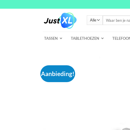
Ga
naar
inhoud
Zoeken
naar:
TASSEN
TABLETHOEZEN
TELEFOO
Aanbieding!