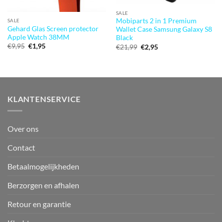
SALE
Mobiparts 2 in 1 Premium
SALE
Gehard Glas Screen protector
Wallet Case Samsung Galaxy S8
Apple Watch 38MM
Black
Oorspronkelijke
Huidige
€
9,95
€
1,95
Oorspronkelijke
Huidige
€
21,99
€
2,95
prijs
prijs
prijs
prijs
was:
is:
was:
is:
€9,95.
€1,95.
€21,99.
€2,95.
KLANTENSERVICE
Over ons
Contact
Betaalmogelijkheden
Berzorgen en afhalen
Retour en garantie