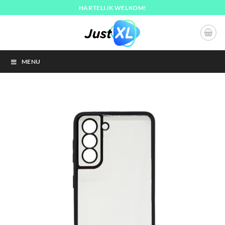
Ga
HARTELIJK WELKOM!
naar
inhoud
MENU