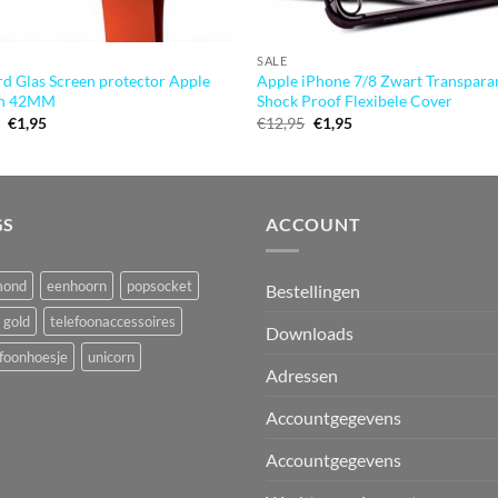
SALE
d Glas Screen protector Apple
Apple iPhone 7/8 Zwart Transpara
h 42MM
Shock Proof Flexibele Cover
Oorspronkelijke
Huidige
Oorspronkelijke
Huidige
5
€
1,95
€
12,95
€
1,95
prijs
prijs
prijs
prijs
was:
is:
was:
is:
€9,95.
€1,95.
€12,95.
€1,95.
GS
ACCOUNT
mond
eenhoorn
popsocket
Bestellingen
 gold
telefoonaccessoires
Downloads
foonhoesje
unicorn
Adressen
Accountgegevens
Accountgegevens