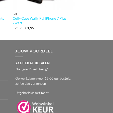
SALE
Mobiparts Uni Pouch
SALE
Black
nte
Celly Case Wally PU iPhone 7 Plus
Oorspronkeli
Huidig
€
14,95
€
6,95
Zwart
prijs
prijs
Oorspronkelijke
Huidige
€
21,95
€
1,95
was:
is:
prijs
prijs
€14,95.
€6,95.
was:
is:
€21,95.
€1,95.
JOUW VOORDEEL
ACHTERAF BETALEN
Niet goed? Geld terug!
Op werkdagen voor 15:00 uur besteld,
zelfde dag verzonden
Uitgebreid assortiment