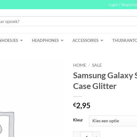
Login / Registre
NHOESJES
HEADPHONES
ACCESSOIRES
THUISKANT
HOME
/
SALE
Samsung Galaxy 
Case Glitter
2,95
€
Kleur
Samsung Galaxy S21 Gelly Case Gl