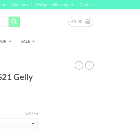
ren
Over ons
Veel gestelde vragen
Contact
€
0,00
OOR
SALE
S21 Gelly
WISSEN
itter aantal