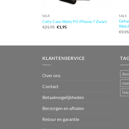
SALE
SALE
Gehar
Celly Case Wally PU iPhone 7 Zwart
Watc
Oorspronkelijke
Huidige
€
21,95
€
1,95
prijs
prijs
€
9,9
was:
is:
€21,95.
€1,95.
KLANTENSERVICE
TA
dia
Over ons
rose
Contact
Tele
Betaalmogelijkheden
Berzorgen en afhalen
Retour en garantie