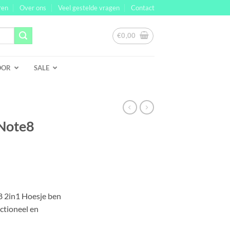
ren
Over ons
Veel gestelde vragen
Contact
€
0,00
OOR
SALE
Note8
lijke
ge
 2in1 Hoesje ben
nctioneel en