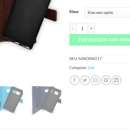
Kleur
Samsung Galaxy Note8 2in1 Hoesj
TOEVOEGEN AAN WI
SKU:
SANO8W217
Categorie:
Sale