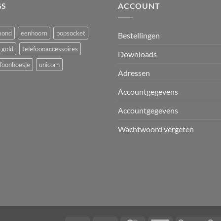
GS
ACCOUNT
mond
eenhoorn
popsocket
Bestellingen
 gold
telefoonaccessoires
Downloads
foonhoesje
unicorn
Adressen
Accountgegevens
Accountgegevens
Wachtwoord vergeten
T