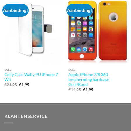
Aanbieding!
Aanbieding!
SALE
SALE
Celly Case Wally PU iPhone 7
Apple iPhone 7/8 360
Wit
bescherming hardcase
Geel/Rood
Oorspronkelijke
Huidige
€
21,95
€
1,95
prijs
prijs
Oorspronkelijke
Huidige
€
14,95
€
1,95
was:
is:
prijs
prijs
€21,95.
€1,95.
was:
is:
€14,95.
€1,95.
KLANTENSERVICE