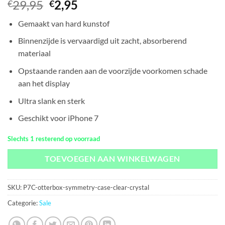
Oorspronkelijke
Huidige
29,95
2,95
€
€
prijs
prijs
Gemaakt van hard kunstof
was:
is:
€29,95.
€2,95.
Binnenzijde is vervaardigd uit zacht, absorberend
materiaal
Opstaande randen aan de voorzijde voorkomen schade
aan het display
Ultra slank en sterk
Geschikt voor iPhone 7
Slechts 1 resterend op voorraad
TOEVOEGEN AAN WINKELWAGEN
SKU:
P7C-otterbox-symmetry-case-clear-crystal
Categorie:
Sale