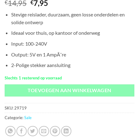
Oorspronkelijke
Huidige
14,95
7,95
€
€
prijs
prijs
Stevige reislader, duurzaam, geen losse onderdelen en
was:
is:
solide ontwerp
€14,95.
€7,95.
Ideaal voor thuis, op kantoor of onderweg
Input: 100-240V
Output: 5V en 1 AmpÃ¨re
2-Polige stekker aansluiting
Slechts 1 resterend op voorraad
TOEVOEGEN AAN WINKELWAGEN
SKU:
29719
Categorie:
Sale