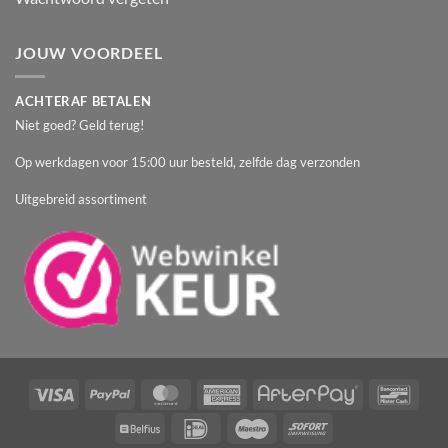
JOUW VOORDEEL
ACHTERAF BETALEN
Niet goed? Geld terug!
Op werkdagen voor 15:00 uur besteld, zelfde dag verzonden
Uitgebreid assortiment
Visa
PayPal
MasterCard
American
AfterPay
Banc
Express
Belfius
IDeal
Maestro
Sofort