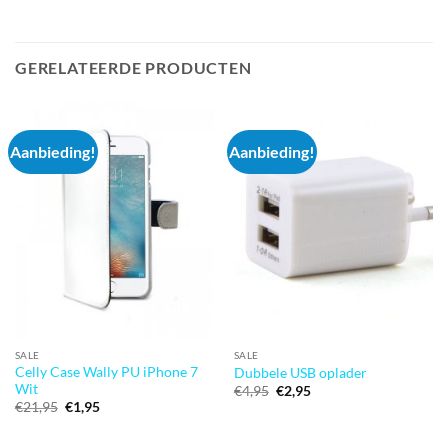
GERELATEERDE PRODUCTEN
Aanbieding!
Aanbieding!
SALE
SALE
Celly Case Wally PU iPhone 7
Dubbele USB oplader
Wit
Oorspronkelijke
Huidige
€
4,95
€
2,95
prijs
prijs
Oorspronkelijke
Huidige
€
21,95
€
1,95
was:
is:
prijs
prijs
€4,95.
€2,95.
was:
is:
€21,95.
€1,95.