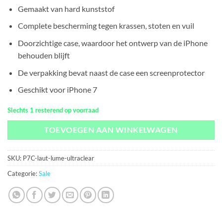
prijs
prijs
Gemaakt van hard kunststof
was:
is:
€21,95.
€2,95.
Complete bescherming tegen krassen, stoten en vuil
Doorzichtige case, waardoor het ontwerp van de iPhone
behouden blijft
De verpakking bevat naast de case een screenprotector
Geschikt voor iPhone 7
Slechts 1 resterend op voorraad
TOEVOEGEN AAN WINKELWAGEN
SKU:
P7C-laut-lume-ultraclear
Categorie:
Sale