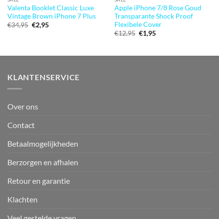
Valenta Booklet Classic Luxe
Apple iPhone 7/8 Rose Goud
Vintage Brown iPhone 7 Plus
Transparante Shock Proof
Flexibele Cover
Oorspronkelijke
Huidige
€
34,95
€
2,95
prijs
prijs
Oorspronkelijke
Huidige
€
12,95
€
1,95
was:
is:
prijs
prijs
€34,95.
€2,95.
was:
is:
€12,95.
€1,95.
KLANTENSERVICE
Over ons
Contact
Betaalmogelijkheden
Berzorgen en afhalen
Retour en garantie
Klachten
Veel gestelde vragen