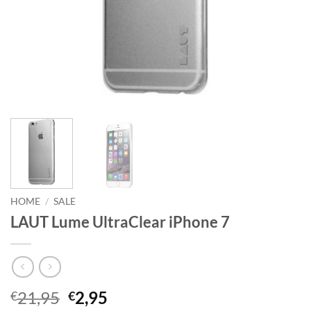
HOME
/
SALE
LAUT Lume UltraClear iPhone 7
Oorspronkelijke
Huidige
21,95
2,95
€
€