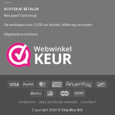
ACHTERAF BETALEN
Niet goed? Geld terug!
Op werkdagen voor 15:00 uur besteld, zelfde dag verzonden
Uitgebreid assortiment
Visa
PayPal
MasterCard
American
AfterPay
Banc
Express
Belfius
IDeal
Maestro
Sofort
OVER ONS
VEEL GESTELDE VRAGEN
CONTACT
Copyright 2026 ©
Chip Bizz B.V.