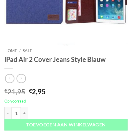
HOME
/
SALE
iPad Air 2 Cover Jeans Style Blauw
Oorspronkelijke
Huidige
21,95
2,95
€
€
prijs
prijs
Op voorraad
was:
is:
iPad Air 2 Cover Jeans Style Blauw aantal
€21,95.
€2,95.
TOEVOEGEN AAN WINKELWAGEN