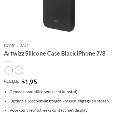
HOME
/
SALE
Artwizz Silicone Case Black iPhone 7/8
Oorspronkelijke
Huidige
7,95
1,95
€
€
prijs
prijs
Gemaakt van siliconen(zacht kunstof)
was:
is:
€7,95.
€1,95.
Optimale bescherming tegen krassen, slijtage en stoten
Voorkomt rechtstreeks contact met display