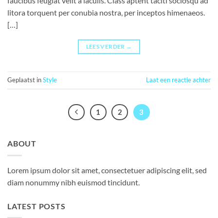
faucibus feugiat velit a iaculis. Class aptent taciti sociosqu ad
litora torquent per conubia nostra, per inceptos himenaeos.
[…]
LEES VERDER
→
Geplaatst in
Style
Laat een reactie achter
1
2
3
ABOUT
Lorem ipsum dolor sit amet, consectetuer adipiscing elit, sed
diam nonummy nibh euismod tincidunt.
LATEST POSTS