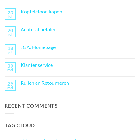
Koptelefoon kopen
23
jul
Geen
reacties
op
Achteraf betalen
20
Koptelefoon
kopen
jul
Geen
reacties
op
JGA: Homepage
18
Achteraf
betalen
jul
Geen
reacties
op
Klantenservice
29
JGA:
Homepage
mei
Geen
reacties
op
Ruilen en Retourneren
29
Klantenservice
mei
Geen
reacties
op
Ruilen
RECENT COMMENTS
en
Retourneren
TAG CLOUD