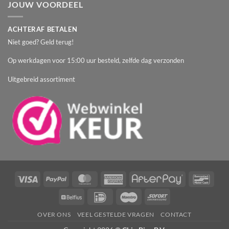
JOUW VOORDEEL
ACHTERAF BETALEN
Niet goed? Geld terug!
Op werkdagen voor 15:00 uur besteld, zelfde dag verzonden
Uitgebreid assortiment
Visa
PayPal
MasterCard
American
AfterPay
Banc
Express
Belfius
IDeal
Maestro
Sofort
OVER ONS
VEEL GESTELDE VRAGEN
CONTACT