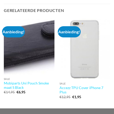
GERELATEERDE PRODUCTEN
Aanbieding!
Aanbieding!
SALE
Mobiparts Uni Pouch Smoke
SALE
maat S Black
Accezz TPU Cover iPhone 7
Oorspronkelijke
Huidige
€
14,95
€
6,95
Plus
prijs
prijs
Oorspronkelijke
Huidige
€
12,95
€
1,95
was:
is:
prijs
prijs
€14,95.
€6,95.
was:
is:
€12,95.
€1,95.