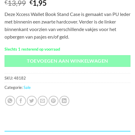
Oorspronkelijke
Huidige
13,99
1,95
€
€
prijs
prijs
Deze Xccess Wallet Book Stand Case is gemaakt van PU leder
was:
is:
met binnenin een zwarte hardcover. Verder is de linker
€13,99.
€1,95.
binnenkant voorzien van verschillende vakjes voor het
opbergen van pasjes en/of geld.
Slechts 1 resterend op voorraad
TOEVOEGEN AAN WINKELWAGEN
SKU:
48182
Categorie:
Sale