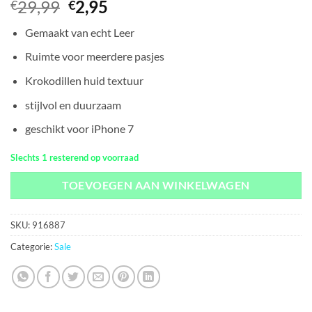
Oorspronkelijke
Huidige
29,99
2,95
€
€
prijs
prijs
Gemaakt van echt Leer
was:
is:
€29,99.
€2,95.
Ruimte voor meerdere pasjes
Krokodillen huid textuur
stijlvol en duurzaam
geschikt voor iPhone 7
Slechts 1 resterend op voorraad
TOEVOEGEN AAN WINKELWAGEN
SKU:
916887
Categorie:
Sale