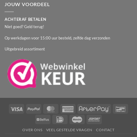
JOUW VOORDEEL
ACHTERAF BETALEN
Niet goed? Geld terug!
Op werkdagen voor 15:00 uur besteld, zelfde dag verzonden
Uitgebreid assortiment
Visa
PayPal
MasterCard
American
AfterPay
Banc
Express
Belfius
IDeal
Maestro
Sofort
OVER ONS
VEEL GESTELDE VRAGEN
CONTACT