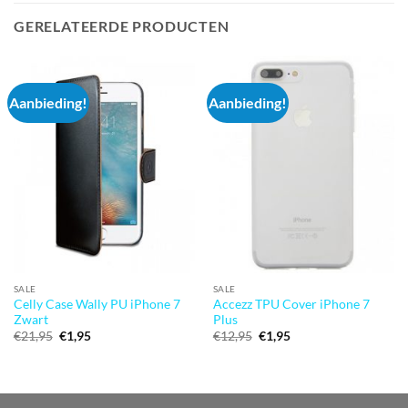
GERELATEERDE PRODUCTEN
Aanbieding!
Aanbieding!
SALE
SALE
Celly Case Wally PU iPhone 7
Accezz TPU Cover iPhone 7
Zwart
Plus
Oorspronkelijke
Huidige
Oorspronkelijke
Huidige
€
21,95
€
1,95
€
12,95
€
1,95
prijs
prijs
prijs
prijs
was:
is:
was:
is:
€21,95.
€1,95.
€12,95.
€1,95.