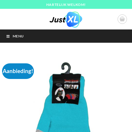
Ga
HARTELIJK WELKOM!
naar
inhoud
MENU
Aanbieding!