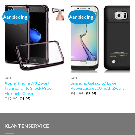
Aanbieding!
Aanbieding!
SALE
SALE
Apple iPhone 7/8 Zwart
Samsung Galaxy S7 Edge
Transparante Shock Proof
Powercase 6800 mAh Zwart
Flexibele Cover
Oorspronkelijke
Huidige
€
44,95
€
2,95
prijs
prijs
Oorspronkelijke
Huidige
€
12,95
€
1,95
was:
is:
prijs
prijs
€44,95.
€2,95.
was:
is:
€12,95.
€1,95.
KLANTENSERVICE