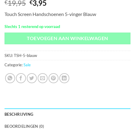
Oorspronkelijke
Huidige
19,95
3,95
€
€
prijs
prijs
Touch Screen Handschoenen 5-vinger Blauw
was:
is:
€19,95.
€3,95.
Slechts 1 resterend op voorraad
TOEVOEGEN AAN WINKELWAGEN
SKU:
TSH-5-blauw
Categorie:
Sale
BESCHRIJVING
BEOORDELINGEN (0)