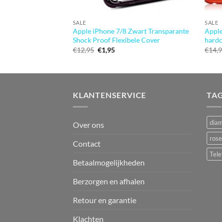
SALE
SALE
Apple iPhone 7/8 Zwart Transparante
Apple
Shock Proof Flexibele Cover
hardc
Oorspronkelijke
Huidige
€
12,95
€
1,95
€
14,
prijs
prijs
was:
is:
€12,95.
€1,95.
KLANTENSERVICE
TA
dia
Over ons
rose
Contact
Tele
Betaalmogelijkheden
Berzorgen en afhalen
Retour en garantie
Klachten