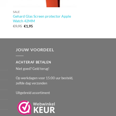
SALE
SALE
Gehard Glas Screen protector Apple
Samsung Galaxy S7 E
Watch 42MM
6800 mAh Zwart
Oorspronkelijke
Huidige
Oorspronkeli
Huidig
€
9,95
€
1,95
€
44,95
€
2,95
prijs
prijs
prijs
prijs
was:
is:
was:
is:
€9,95.
€1,95.
€44,95.
€2,95.
JOUW VOORDEEL
ACHTERAF BETALEN
Niet goed? Geld terug!
Op werkdagen voor 15:00 uur besteld,
zelfde dag verzonden
Uitgebreid assortiment