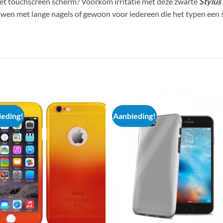
 het touchscreen scherm? Voorkom irritatie met deze zwarte
Stylus
wen met lange nagels of gewoon voor iedereen die het typen een s
eding!
Aanbieding!