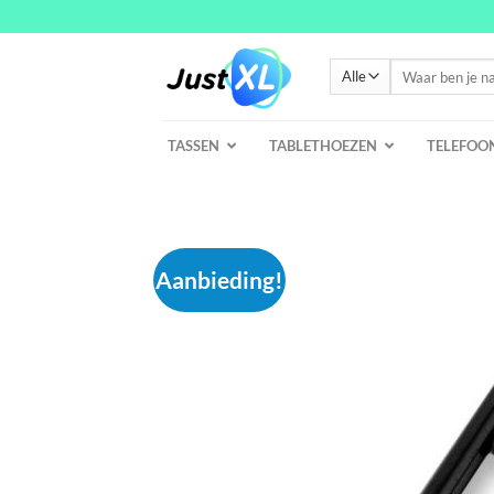
Ga
naar
inhoud
Zoeken
naar:
TASSEN
TABLETHOEZEN
TELEFOO
Aanbieding!