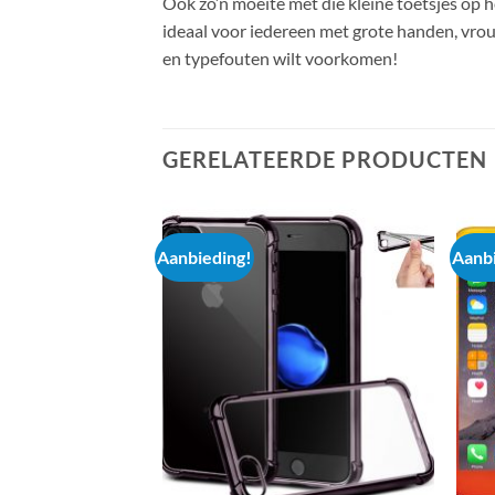
Ook zo’n moeite met die kleine toetsjes op
ideaal voor iedereen met grote handen, vrou
en typefouten wilt voorkomen!
GERELATEERDE PRODUCTEN
Aanbieding!
Aanbi