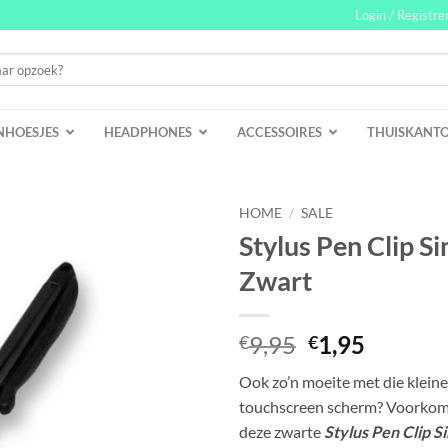
Login / Registre
NHOESJES
HEADPHONES
ACCESSOIRES
THUISKANT
HOME
/
SALE
Stylus Pen Clip S
Zwart
Oorspronkeli
Huidig
9,95
1,95
€
€
prijs
prijs
Ook zo’n moeite met die kleine
was:
is:
touchscreen scherm? Voorkom 
€9,95.
€1,95.
deze zwarte
Stylus Pen Clip S