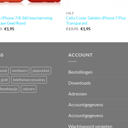
SALE
 iPhone 7/8 360 bescherming
Celly Cover Gelskin iPhone 7 Plus
ase Geel/Rood
Transparant
Oorspronkelijke
Huidige
Oorspronkelijke
Huidige
95
€
1,95
€
13,95
€
1,95
prijs
prijs
prijs
prijs
was:
is:
was:
is:
€14,95.
€1,95.
€13,95.
€1,95.
GS
ACCOUNT
mond
eenhoorn
popsocket
Bestellingen
 gold
telefoonaccessoires
Downloads
foonhoesje
unicorn
Adressen
Accountgegevens
Accountgegevens
Wachtwoord vergeten