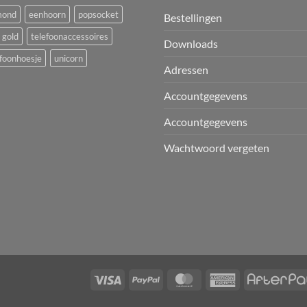
mond
eenhoorn
popsocket
Bestellingen
 gold
telefoonaccessoires
Downloads
foonhoesje
unicorn
Adressen
Accountgegevens
Accountgegevens
Wachtwoord vergeten
T
Visa
PayPal
MasterCard
American
Express