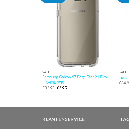
SALE
SALE
Samsung Galaxy S7 Edge Tech21 Evo
Tuca
FRAME Wit
€
64,
Oorspronkelijke
Huidige
€
32,95
€
2,95
prijs
prijs
was:
is:
€32,95.
€2,95.
KLANTENSERVICE
TA