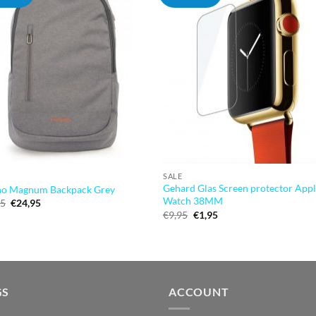
SALE
Gehard Glas Screen protector App
no Magnum Backpack Grey
Watch 38MM
Oorspronkelijke
Huidige
95
€
24,95
prijs
prijs
Oorspronkelijke
Huidige
€
9,95
€
1,95
was:
is:
prijs
prijs
€64,95.
€24,95.
was:
is:
€9,95.
€1,95.
GS
ACCOUNT