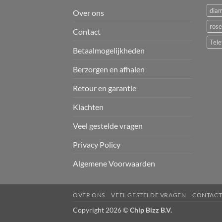
dia
Over ons
rose
Contact
Tele
Betaalmogelijkheden
Berzorgen en afhalen
Retour en garantie
Klachten
Veel gestelde vragen
Privacy Policy
Algemene Voorwaarden
OVER ONS
VEEL GESTELDE VRAGEN
CONTAC
Copyright 2026 ©
Chip Bizz B.V.