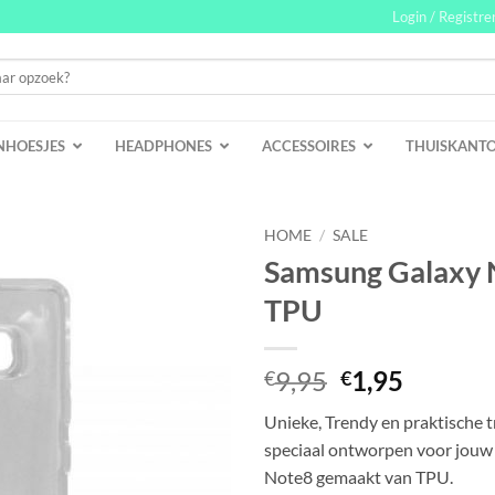
Login / Registre
NHOESJES
HEADPHONES
ACCESSOIRES
THUISKANT
HOME
/
SALE
Samsung Galaxy 
TPU
Oorspronkeli
Huidig
9,95
1,95
€
€
prijs
prijs
Unieke, Trendy en praktische 
was:
is:
speciaal ontworpen voor jou
€9,95.
€1,95.
Note8 gemaakt van TPU.