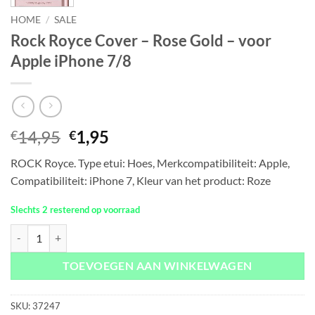
HOME
/
SALE
Rock Royce Cover – Rose Gold – voor
Apple iPhone 7/8
Oorspronkelijke
Huidige
14,95
1,95
€
€
prijs
prijs
ROCK Royce. Type etui: Hoes, Merkcompatibiliteit: Apple,
was:
is:
Compatibiliteit: iPhone 7, Kleur van het product: Roze
€14,95.
€1,95.
Slechts 2 resterend op voorraad
Rock Royce Cover - Rose Gold - voor Apple iPhone 7/8 aantal
TOEVOEGEN AAN WINKELWAGEN
SKU:
37247