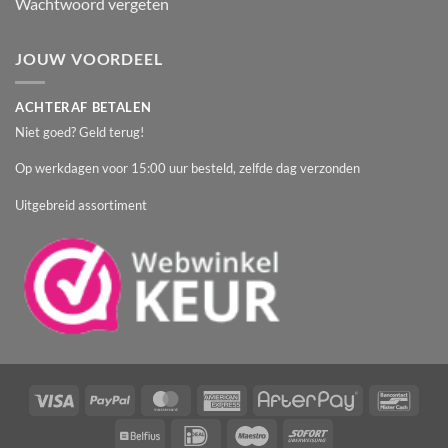
Wachtwoord vergeten
JOUW VOORDEEL
ACHTERAF BETALEN
Niet goed? Geld terug!
Op werkdagen voor 15:00 uur besteld, zelfde dag verzonden
Uitgebreid assortiment
Visa
PayPal
MasterCard
American
AfterPay
Banc
Express
Belfius
IDeal
Maestro
Sofort