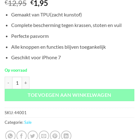
Oorspronkelijke
Huidige
12,95
1,95
€
€
prijs
prijs
Gemaakt van TPU(zacht kunstof)
was:
is:
€12,95.
€1,95.
Complete bescherming tegen krassen, stoten en vuil
Perfecte pasvorm
Alle knoppen en functies blijven toegankelijk
Geschikt voor iPhone 7
Op voorraad
Mobiparts Essential TPU Case Black iPhone 7/8 aantal
TOEVOEGEN AAN WINKELWAGEN
SKU:
44001
Categorie:
Sale