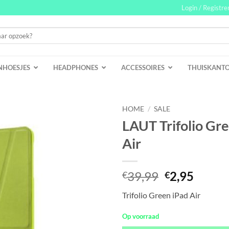
Login / Registre
NHOESJES
HEADPHONES
ACCESSOIRES
THUISKANT
HOME
/
SALE
LAUT Trifolio Gre
Air
Oorspronke
Huidi
39,99
2,95
€
€
prijs
prijs
Trifolio Green iPad Air
was:
is:
€39,99.
€2,95.
Op voorraad