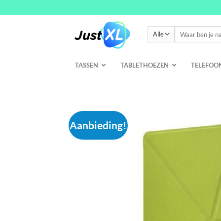
Ga
naar
inhoud
Zoeken
naar:
TASSEN
TABLETHOEZEN
TELEFOO
Aanbieding!