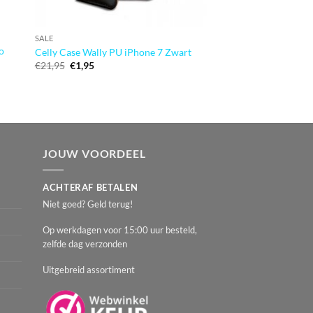
SALE
SALE
o
Xccess Wallet Book S
Celly Case Wally PU iPhone 7 Zwart
Samsung Galaxy S8 V
Oorspronkelijke
Huidige
€
21,95
€
1,95
prijs
prijs
Oorspronkeli
Huidig
€
13,99
€
1,95
was:
is:
prijs
prijs
€21,95.
€1,95.
was:
is:
€13,99.
€1,95.
JOUW VOORDEEL
ACHTERAF BETALEN
Niet goed? Geld terug!
Op werkdagen voor 15:00 uur besteld,
zelfde dag verzonden
Uitgebreid assortiment