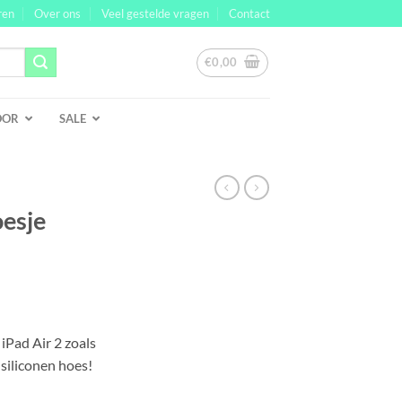
ren
Over ons
Veel gestelde vragen
Contact
€
0,00
OOR
SALE
oesje
lijke
ge
iPad Air 2 zoals
 siliconen hoes!