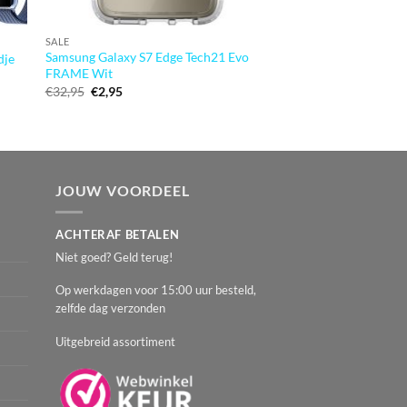
SALE
SALE
Samsung Galaxy S7 Edge Tech21 Evo
Apple iPhone 7/8 36
dje
FRAME Wit
hardcase Geel/Rood
Oorspronkelijke
Huidige
Oorspronkeli
Huidig
€
32,95
€
2,95
€
14,95
€
1,95
prijs
prijs
prijs
prijs
was:
is:
was:
is:
€32,95.
€2,95.
€14,95.
€1,95.
JOUW VOORDEEL
ACHTERAF BETALEN
Niet goed? Geld terug!
Op werkdagen voor 15:00 uur besteld,
zelfde dag verzonden
Uitgebreid assortiment