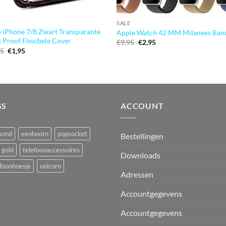
SALE
 iPhone 7/8 Zwart Transparante
Apple Watch 42 MM Milanees Ban
 Proof Flexibele Cover
Oorspronkelijke
Huidige
€
9,95
€
2,95
prijs
prijs
Oorspronkelijke
Huidige
95
€
1,95
was:
is:
prijs
prijs
€9,95.
€2,95.
was:
is:
€12,95.
€1,95.
GS
ACCOUNT
mond
eenhoorn
popsocket
Bestellingen
 gold
telefoonaccessoires
Downloads
foonhoesje
unicorn
Adressen
Accountgegevens
Accountgegevens