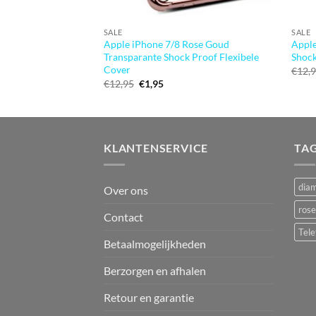
SALE
SALE
Apple iPhone 7/8 Rose Goud
Apple
Transparante Shock Proof Flexibele
Shock
Cover
€
12,
Oorspronkelijke
Huidige
€
12,95
€
1,95
prijs
prijs
was:
is:
€12,95.
€1,95.
KLANTENSERVICE
TA
dia
Over ons
rose
Contact
Tele
Betaalmogelijkheden
Berzorgen en afhalen
Retour en garantie