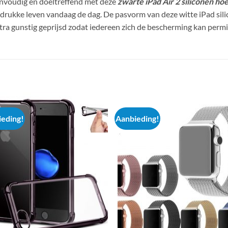
nvoudig en doeltreffend met deze
zwarte iPad Air 2 siliconen ho
drukke leven vandaag de dag. De pasvorm van deze witte iPad silico
extra gunstig geprijsd zodat iedereen zich de bescherming kan permi
eding!
Aanbieding!