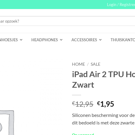
Login / Registre
NHOESJES
HEADPHONES
ACCESSOIRES
THUISKANT
HOME
/
SALE
iPad Air 2 TPU H
Zwart
Oorspronke
Huidi
12,95
1,95
€
€
prijs
prijs
Siliconen bescherming voor de 
was:
is:
dit bedoeld is met deze zwarte
€12,95.
€1,95.
Op voorraad