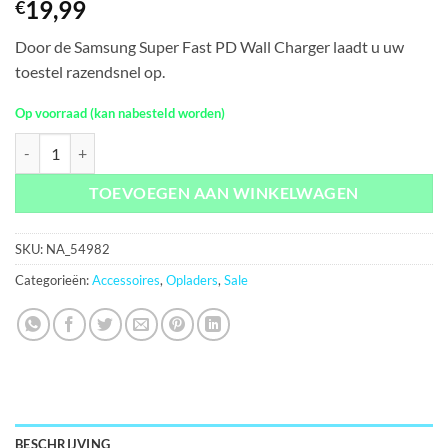
19,99
€
Door de Samsung Super Fast PD Wall Charger laadt u uw
toestel razendsnel op.
Op voorraad (kan nabesteld worden)
EP-TA800NBEGEU Samsung Super Fast PD Wall Charger USB-C 25W 
TOEVOEGEN AAN WINKELWAGEN
SKU:
NA_54982
Categorieën:
Accessoires
,
Opladers
,
Sale
BESCHRIJVING