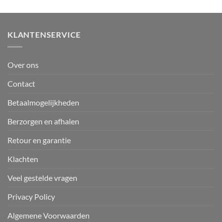
€21,99.
€1,95.
was:
is:
€13,99.
€1,95.
KLANTENSERVICE
Over ons
Contact
Betaalmogelijkheden
Berzorgen en afhalen
Retour en garantie
Klachten
Veel gestelde vragen
Privacy Policy
Algemene Voorwaarden