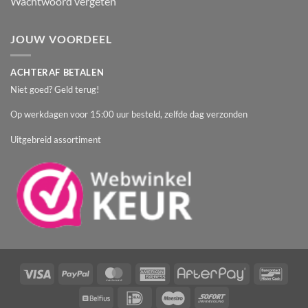
Wachtwoord vergeten
JOUW VOORDEEL
ACHTERAF BETALEN
Niet goed? Geld terug!
Op werkdagen voor 15:00 uur besteld, zelfde dag verzonden
Uitgebreid assortiment
Visa
PayPal
MasterCard
American
AfterPay
Banc
Express
Belfius
IDeal
Maestro
Sofort