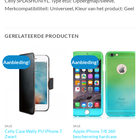
Celly SPLASHUNIYL. Type etui: Opbergmap/sleeve,
Merkcompatibiliteit: Universeel, Kleur van het product: Geel
GERELATEERDE PRODUCTEN
Aanbieding!
Aanbieding!
SALE
SALE
Celly Case Wally PU iPhone 7
Apple iPhone 7/8 360
Zwart
bescherming hardcase