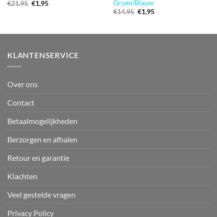
Groen/Blauw
Oorspronkelijke
Huidige
€
21,95
€
1,95
prijs
prijs
Oorspronkelijke
Huidige
€
14,95
€
1,95
was:
is:
prijs
prijs
€21,95.
€1,95.
was:
is:
€14,95.
€1,95.
KLANTENSERVICE
Over ons
Contact
Betaalmogelijkheden
Berzorgen en afhalen
Retour en garantie
Klachten
Veel gestelde vragen
Privacy Policy