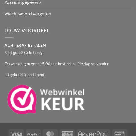
Accountgegevens
Wachtwoord vergeten
JOUW VOORDEEL
ACHTERAF BETALEN
Niet goed? Geld terug!
Op werkdagen voor 15:00 uur besteld, zelfde dag verzonden
Uitgebreid assortiment
Visa
PayPal
MasterCard
American
AfterPay
Banc