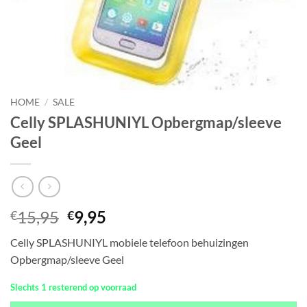
HOME
/
SALE
Celly SPLASHUNIYL Opbergmap/sleeve
Geel
Oorspronkelijke
Huidige
15,95
9,95
€
€
prijs
prijs
Celly SPLASHUNIYL mobiele telefoon behuizingen
was:
is:
Opbergmap/sleeve Geel
€15,95.
€9,95.
Slechts 1 resterend op voorraad