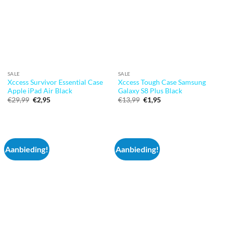
SALE
SALE
Xccess Survivor Essential Case
Xccess Tough Case Samsung
Apple iPad Air Black
Galaxy S8 Plus Black
Oorspronkelijke
Huidige
Oorspronkelijke
Huidige
€
29,99
€
2,95
€
13,99
€
1,95
prijs
prijs
prijs
prijs
was:
is:
was:
is:
€29,99.
€2,95.
€13,99.
€1,95.
Aanbieding!
Aanbieding!