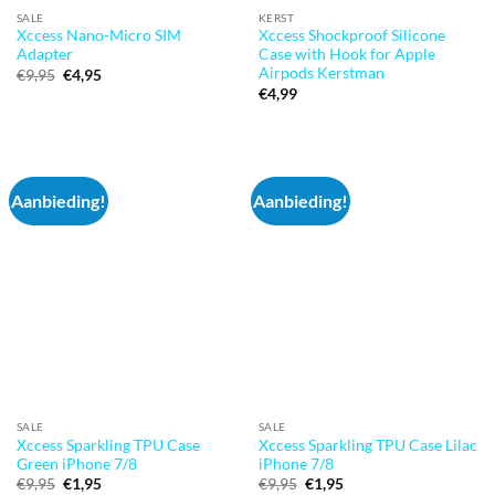
SALE
KERST
Xccess Nano-Micro SIM
Xccess Shockproof Silicone
Adapter
Case with Hook for Apple
Airpods Kerstman
Oorspronkelijke
Huidige
€
9,95
€
4,95
prijs
prijs
€
4,99
was:
is:
€9,95.
€4,95.
Aanbieding!
Aanbieding!
SALE
SALE
Xccess Sparkling TPU Case
Xccess Sparkling TPU Case Lilac
Green iPhone 7/8
iPhone 7/8
Oorspronkelijke
Huidige
Oorspronkelijke
Huidige
€
9,95
€
1,95
€
9,95
€
1,95