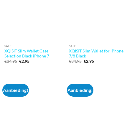
SALE
SALE
XQISIT Slim Wallet Case
XQISIT Slim Wallet for iPhone
Selection Black iPhone 7
7/8 Black
Oorspronkelijke
Huidige
Oorspronkelijke
Huidige
€
34,95
€
2,95
€
34,95
€
2,95
prijs
prijs
prijs
prijs
was:
is:
was:
is:
€34,95.
€2,95.
€34,95.
€2,95.
Aanbieding!
Aanbieding!