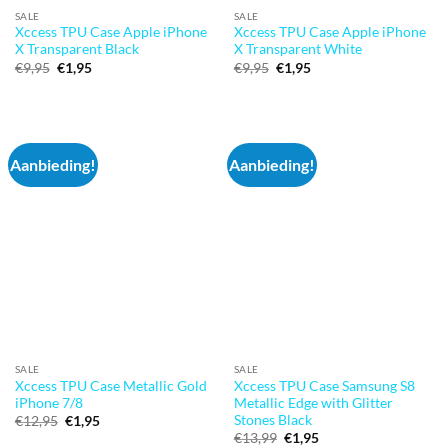
SALE
SALE
Xccess TPU Case Apple iPhone
Xccess TPU Case Apple iPhone
X Transparent Black
X Transparent White
Oorspronkelijke
Huidige
Oorspronkelijke
Huidige
€
9,95
€
1,95
€
9,95
€
1,95
prijs
prijs
prijs
prijs
was:
is:
was:
is:
€9,95.
€1,95.
€9,95.
€1,95.
Aanbieding!
Aanbieding!
SALE
SALE
Xccess TPU Case Metallic Gold
Xccess TPU Case Samsung S8
iPhone 7/8
Metallic Edge with Glitter
Stones Black
Oorspronkelijke
Huidige
€
12,95
€
1,95
prijs
prijs
Oorspronkelijke
Huidige
€
13,99
€
1,95
was:
is: