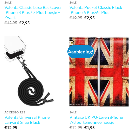
SALE
SALE
Valenta Classic Luxe Backcover
Valenta Pocket Classic Black
iPhone 8 Plus / 7 Plus hoesje –
iPhone 6 Plus/6s Plus
Zwart
Oorspronkelijke
Huidige
€
19,95
€
2,95
prijs
prijs
Oorspronkelijke
Huidige
€
12,95
€
2,95
was:
is:
prijs
prijs
€19,95.
€2,95.
was:
is:
€12,95.
€2,95.
Aanbieding!
ACCESSOIRES
SALE
Valenta Universal Phone
Vintage UK PU-Leren iPhone
Lanyard Snap Black
7/8 portemonnee hoesje
Oorspronkelijke
Huidige
€
12,95
€
12,95
€
1,95
prijs
prijs