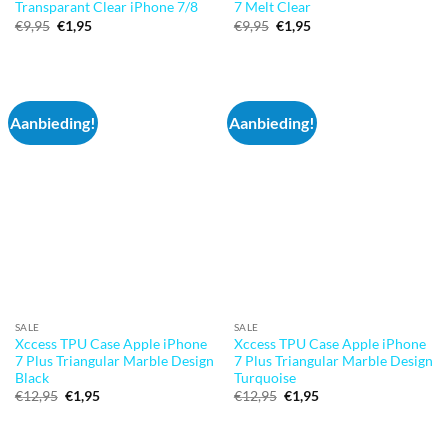
Transparant Clear iPhone 7/8
7 Melt Clear
Oorspronkelijke
Huidige
Oorspronkelijke
Huidige
€
9,95
€
1,95
€
9,95
€
1,95
prijs
prijs
prijs
prijs
was:
is:
was:
is:
€9,95.
€1,95.
€9,95.
€1,95.
Aanbieding!
Aanbieding!
SALE
SALE
Xccess TPU Case Apple iPhone
Xccess TPU Case Apple iPhone
7 Plus Triangular Marble Design
7 Plus Triangular Marble Design
Black
Turquoise
Oorspronkelijke
Huidige
Oorspronkelijke
Huidige
€
12,95
€
1,95
€
12,95
€
1,95
prijs
prijs
prijs
prijs
was:
is:
was:
is:
€12,95.
€1,95.
€12,95.
€1,95.