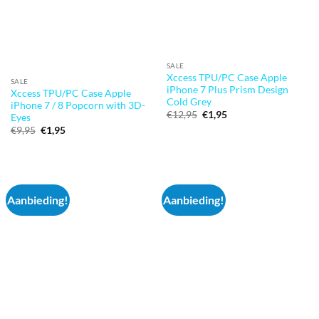
SALE
Xccess TPU/PC Case Apple
SALE
iPhone 7 Plus Prism Design
Xccess TPU/PC Case Apple
Cold Grey
iPhone 7 / 8 Popcorn with 3D-
Oorspronkelijke
Huidige
€
12,95
€
1,95
Eyes
prijs
prijs
Oorspronkelijke
Huidige
€
9,95
€
1,95
was:
is:
prijs
prijs
€12,95.
€1,95.
was:
is:
€9,95.
€1,95.
Aanbieding!
Aanbieding!