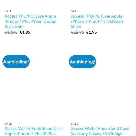
SALE
SALE
Xccess TPU/PC Case Apple
Xccess TPU/PC Case Apple
iPhone 7 Plus Prism Design
iPhone 7 Plus Prism Design
Rose Gold
Silver
Oorspronkelijke
Huidige
Oorspronkelijke
Huidige
€
12,95
€
1,95
€
12,95
€
1,95
prijs
prijs
prijs
prijs
was:
is:
was:
is:
€12,95.
€1,95.
€12,95.
€1,95.
Aanbieding!
Aanbieding!
SALE
SALE
Xccess Wallet Book Stand Case
Xccess Wallet Book Stand Case
Apple iPhone 7 Plus/8 Plus
Samsung Galaxy S8 Vintage