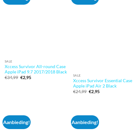
SALE
Xccess Survivor All-round Case
Apple iPad 9.7 2017/2018 Black
SALE
Oorspronkelijke
Huidige
€
34,99
€
2,95
Xccess Survivor Essential Case
prijs
prijs
was:
is:
Apple iPad Air 2 Black
€34,99.
€2,95.
Oorspronkelijke
Huidige
€
24,99
€
2,95
prijs
prijs
was:
is:
€24,99.
€2,95.
Aanbieding!
Aanbieding!