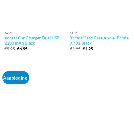
SALE
SALE
Xccess Car Charger Dual USB
Xccess Card Case Apple iPhone
2100 mAh Black
X / Xs Black
Oorspronkelijke
Huidige
Oorspronkelijke
Huidige
€
9,95
€
6,95
€
9,95
€
1,95
prijs
prijs
prijs
prijs
was:
is:
was:
is:
€9,95.
€6,95.
€9,95.
€1,95.
Aanbieding!