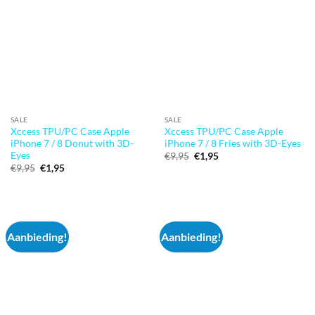
SALE
SALE
Xccess TPU/PC Case Apple
Xccess TPU/PC Case Apple
iPhone 7 / 8 Donut with 3D-
iPhone 7 / 8 Fries with 3D-Eyes
Eyes
Oorspronkelijke
Huidige
€
9,95
€
1,95
prijs
prijs
Oorspronkelijke
Huidige
€
9,95
€
1,95
was:
is:
prijs
prijs
€9,95.
€1,95.
was:
is:
€9,95.
€1,95.
Aanbieding!
Aanbieding!