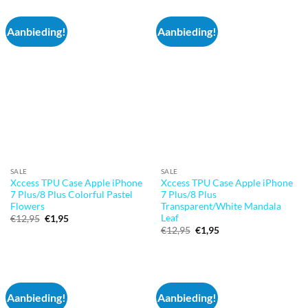
Aanbieding!
Aanbieding!
SALE
SALE
Xccess TPU Case Apple iPhone
Xccess TPU Case Apple iPhone
7 Plus/8 Plus Colorful Pastel
7 Plus/8 Plus
Flowers
Transparent/White Mandala
Leaf
Oorspronkelijke
Huidige
€
12,95
€
1,95
prijs
prijs
Oorspronkelijke
Huidige
€
12,95
€
1,95
was:
is:
prijs
prijs
€12,95.
€1,95.
was:
is:
€12,95.
€1,95.
Aanbieding!
Aanbieding!