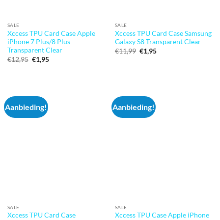
SALE
SALE
Xccess TPU Card Case Apple
Xccess TPU Card Case Samsung
iPhone 7 Plus/8 Plus
Galaxy S8 Transparent Clear
Transparent Clear
Oorspronkelijke
Huidige
€
11,99
€
1,95
prijs
prijs
Oorspronkelijke
Huidige
€
12,95
€
1,95
was:
is:
prijs
prijs
€11,99.
€1,95.
was:
is:
€12,95.
€1,95.
Aanbieding!
Aanbieding!
SALE
SALE
Xccess TPU Card Case
Xccess TPU Case Apple iPhone