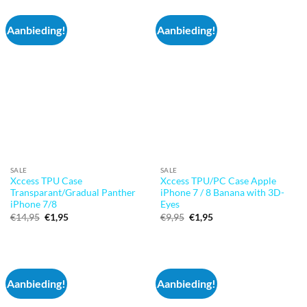
Aanbieding!
Aanbieding!
SALE
SALE
Xccess TPU Case
Xccess TPU/PC Case Apple
Transparant/Gradual Panther
iPhone 7 / 8 Banana with 3D-
iPhone 7/8
Eyes
Oorspronkelijke
Huidige
Oorspronkelijke
Huidige
€
14,95
€
1,95
€
9,95
€
1,95
prijs
prijs
prijs
prijs
was:
is:
was:
is:
€14,95.
€1,95.
€9,95.
€1,95.
Aanbieding!
Aanbieding!