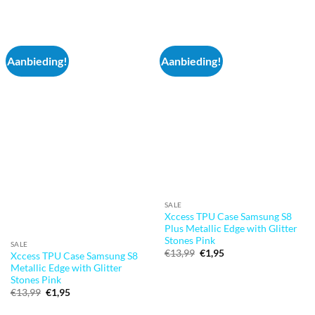
prijs
prijs
€12,95.
€1,95.
was:
is:
€13,99.
€1,95.
Aanbieding!
Aanbieding!
SALE
Xccess TPU Case Samsung S8
Plus Metallic Edge with Glitter
Stones Pink
SALE
Oorspronkelijke
Huidige
€
13,99
€
1,95
Xccess TPU Case Samsung S8
prijs
prijs
Metallic Edge with Glitter
was:
is:
Stones Pink
€13,99.
€1,95.
Oorspronkelijke
Huidige
€
13,99
€
1,95
prijs
prijs
was:
is: