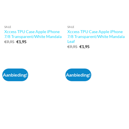
SALE
SALE
Xccess TPU Case Apple iPhone
Xccess TPU Case Apple iPhone
7/8 Transparent/White Mandala
7/8 Transparent/White Mandala
Leaf
Oorspronkelijke
Huidige
€
9,95
€
1,95
prijs
prijs
Oorspronkelijke
Huidige
€
9,95
€
1,95
was:
is:
prijs
prijs
€9,95.
€1,95.
was:
is:
€9,95.
€1,95.
Aanbieding!
Aanbieding!