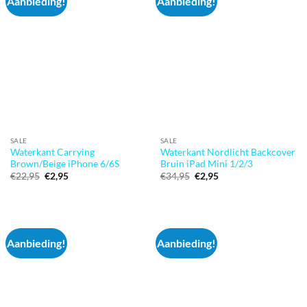
Aanbieding!
Aanbieding!
SALE
SALE
Waterkant Carrying
Waterkant Nordlicht Backcover
Brown/Beige iPhone 6/6S
Bruin iPad Mini 1/2/3
Oorspronkelijke
Huidige
Oorspronkelijke
Huidige
€
22,95
€
2,95
€
34,95
€
2,95
prijs
prijs
prijs
prijs
was:
is:
was:
is:
€22,95.
€2,95.
€34,95.
€2,95.
Aanbieding!
Aanbieding!