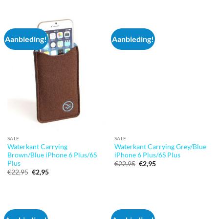
was:
is:
€12,95.
€1,95.
Aanbieding!
Aanbieding!
SALE
SALE
Waterkant Carrying
Waterkant Carrying Grey/Blue
Brown/Blue iPhone 6 Plus/6S
iPhone 6 Plus/6S Plus
Plus
Oorspronkelijke
Huidige
€
22,95
€
2,95
prijs
prijs
Oorspronkelijke
Huidige
€
22,95
€
2,95
was:
is:
prijs
prijs
€22,95.
€2,95.
was:
is:
€22,95.
€2,95.