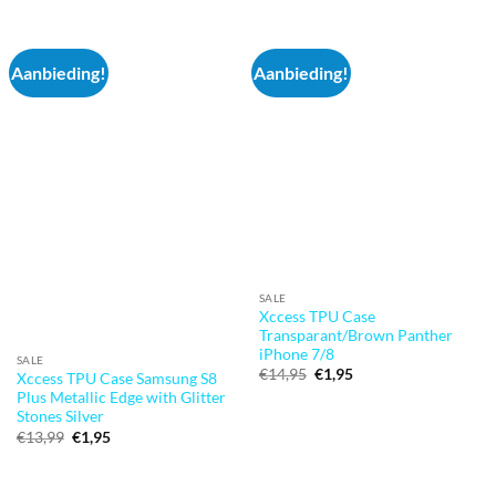
€13,99.
€1,95.
Aanbieding!
Aanbieding!
SALE
Xccess TPU Case
Transparant/Brown Panther
iPhone 7/8
SALE
Oorspronkelijke
Huidige
€
14,95
€
1,95
Xccess TPU Case Samsung S8
prijs
prijs
Plus Metallic Edge with Glitter
was:
is:
Stones Silver
€14,95.
€1,95.
Oorspronkelijke
Huidige
€
13,99
€
1,95
prijs
prijs
was:
is:
€13,99.
€1,95.