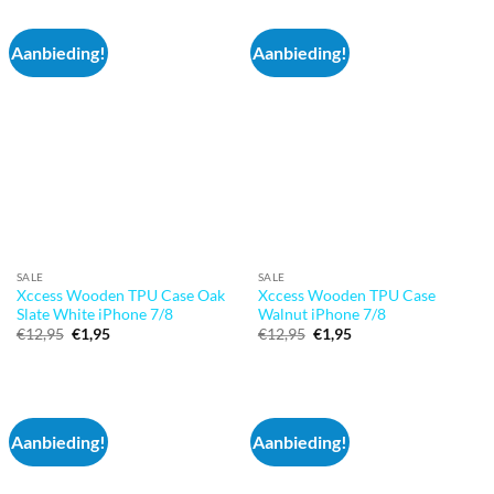
Aanbieding!
Aanbieding!
SALE
SALE
Xccess Wooden TPU Case Oak
Xccess Wooden TPU Case
Slate White iPhone 7/8
Walnut iPhone 7/8
Oorspronkelijke
Huidige
Oorspronkelijke
Huidige
€
12,95
€
1,95
€
12,95
€
1,95
prijs
prijs
prijs
prijs
was:
is:
was:
is:
€12,95.
€1,95.
€12,95.
€1,95.
Aanbieding!
Aanbieding!