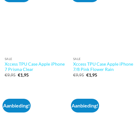
SALE
SALE
Xccess TPU Case Apple iPhone
Xccess TPU Case Apple iPhone
7 Prisma Clear
7/8 Pink Flower Rain
Oorspronkelijke
Huidige
Oorspronkelijke
Huidige
€
9,95
€
1,95
€
9,95
€
1,95
prijs
prijs
prijs
prijs
was:
is:
was:
is:
€9,95.
€1,95.
€9,95.
€1,95.
Aanbieding!
Aanbieding!