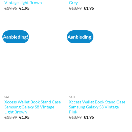
Vintage Light Brown
Grey
Oorspronkelijke
Huidige
Oorspronkelijke
Huidige
€
19,95
€
1,95
€
13,99
€
1,95
prijs
prijs
prijs
prijs
was:
is:
was:
is:
€19,95.
€1,95.
€13,99.
€1,95.
Aanbieding!
Aanbieding!
SALE
SALE
Xccess Wallet Book Stand Case
Xccess Wallet Book Stand Case
Samsung Galaxy S8 Vintage
Samsung Galaxy S8 Vintage
Light Brown
Pink
Oorspronkelijke
Huidige
Oorspronkelijke
Huidige
€
13,99
€
1,95
€
13,99
€
1,95
prijs
prijs
prijs
prijs
was:
is:
was:
is:
€13,99.
€1,95.
€13,99.
€1,95.