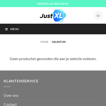
Ga
HARTELIJK WELKOM!
naar
inhoud
MENU
HOME
/
VALENTIJN
Geen producten gevonden die aan je selectie voldoen.
KLANTENSERVICE
Over ons
Contact