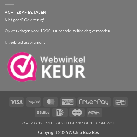
ACHTERAF BETALEN
Niet goed? Geld terug!
Op werkdagen voor 15:00 uur besteld, zelfde dag verzonden
Uitgebreid assortiment
Visa
PayPal
MasterCard
American
AfterPay
Banc
Express
Belfius
IDeal
Maestro
Sofort
OVER ONS
VEEL GESTELDE VRAGEN
CONTACT
Copyright 2026 ©
Chip Bizz B.V.